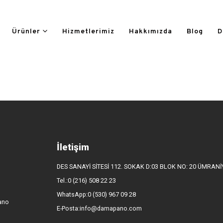
Ürünler
Hizmetlerimiz
Hakkımızda
Blog
D
İletişim
DES SANAYİ SİTESİ 112. SOKAK D:03 BLOK NO: 20 ÜMRAN
Tel.:0 (216) 508 22 23
WhatsApp:0 (530) 967 09 28
ano
E-Posta:info@damapano.com