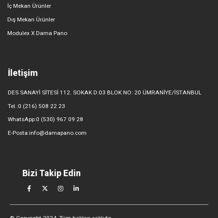
İç Mekan Ürünler
Dış Mekan Ürünler
Modulex X Dama Pano
İletişim
DES SANAYİ SİTESİ 112. SOKAK D:03 BLOK NO: 20 ÜMRANİYE/İSTANBUL
Tel.:0 (216) 508 22 23
WhatsApp:0 (530) 967 09 28
E-Posta:info@damapano.com
Bizi Takip Edin
© Copyright 2024. Tüm hakları saklıdır.