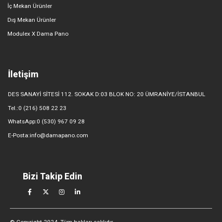
İç Mekan Ürünler
Dış Mekan Ürünler
Modulex X Dama Pano
İletişim
DES SANAYİ SİTESİ 112. SOKAK D:03 BLOK NO: 20 ÜMRANİYE/İSTANBUL
Tel.:0 (216) 508 22 23
WhatsApp:0 (530) 967 09 28
E-Posta:info@damapano.com
Bizi Takip Edin
© Copyright 2024. Tüm hakları saklıdır.